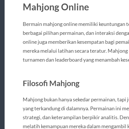
Mahjong Online
Bermain mahjong online memiliki keuntungan te
berbagai pilihan permainan, dan interaksi denga
online juga memberikan kesempatan bagi pema
mereka melalui latihan secara teratur. Mahjong o
turnamen dan leaderboard yang menambah kes
Filosofi Mahjong
Mahjong bukan hanya sekedar permainan, tapi jug
yang terkandung di dalamnya. Permainan ini me
strategi, dan keterampilan berpikir analitis. 
melatih kemampuan mereka dalam mengambil k