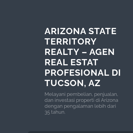
ARIZONA STATE
TERRITORY
REALTY – AGEN
REAL ESTAT
PROFESIONAL DI
TUCSON, AZ
Melayani pembelian, penjualan,
dan investasi properti di Arizona
dengan pengalaman lebih dari
35 tahun.