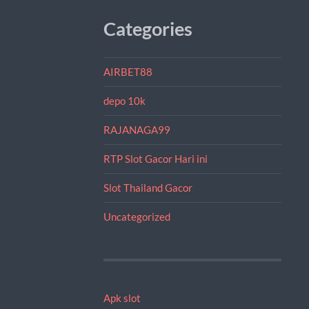
Categories
AIRBET88
depo 10k
RAJANAGA99
RTP Slot Gacor Hari ini
Slot Thailand Gacor
Uncategorized
Apk slot