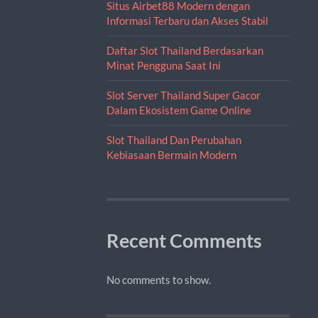
Situs Airbet88 Modern dengan
Informasi Terbaru dan Akses Stabil
Daftar Slot Thailand Berdasarkan
Minat Pengguna Saat Ini
Slot Server Thailand Super Gacor
Dalam Ekosistem Game Online
Slot Thailand Dan Perubahan
Kebiasaan Bermain Modern
Recent Comments
No comments to show.