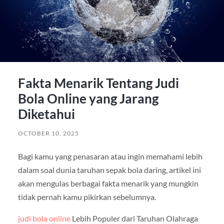
Fakta Menarik Tentang Judi
Bola Online yang Jarang
Diketahui
OCTOBER 10, 2025
Bagi kamu yang penasaran atau ingin memahami lebih
dalam soal dunia taruhan sepak bola daring, artikel ini
akan mengulas berbagai fakta menarik yang mungkin
tidak pernah kamu pikirkan sebelumnya.
judi bola online
Lebih Populer dari Taruhan Olahraga