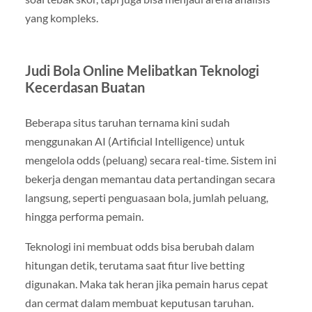
yang kompleks.
Judi Bola Online Melibatkan Teknologi
Kecerdasan Buatan
Beberapa situs taruhan ternama kini sudah
menggunakan AI (Artificial Intelligence) untuk
mengelola odds (peluang) secara real-time. Sistem ini
bekerja dengan memantau data pertandingan secara
langsung, seperti penguasaan bola, jumlah peluang,
hingga performa pemain.
Teknologi ini membuat odds bisa berubah dalam
hitungan detik, terutama saat fitur live betting
digunakan. Maka tak heran jika pemain harus cepat
dan cermat dalam membuat keputusan taruhan.