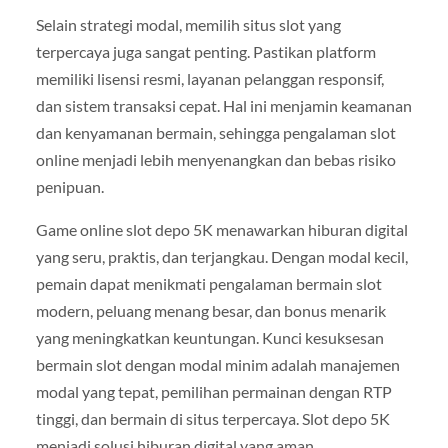
Selain strategi modal, memilih situs slot yang
terpercaya juga sangat penting. Pastikan platform
memiliki lisensi resmi, layanan pelanggan responsif,
dan sistem transaksi cepat. Hal ini menjamin keamanan
dan kenyamanan bermain, sehingga pengalaman slot
online menjadi lebih menyenangkan dan bebas risiko
penipuan.
Game online slot depo 5K menawarkan hiburan digital
yang seru, praktis, dan terjangkau. Dengan modal kecil,
pemain dapat menikmati pengalaman bermain slot
modern, peluang menang besar, dan bonus menarik
yang meningkatkan keuntungan. Kunci kesuksesan
bermain slot dengan modal minim adalah manajemen
modal yang tepat, pemilihan permainan dengan RTP
tinggi, dan bermain di situs terpercaya. Slot depo 5K
menjadi solusi hiburan digital yang aman,