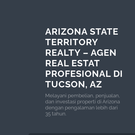
ARIZONA STATE
TERRITORY
REALTY – AGEN
REAL ESTAT
PROFESIONAL DI
TUCSON, AZ
Melayani pembelian, penjualan,
dan investasi properti di Arizona
dengan pengalaman lebih dari
35 tahun.