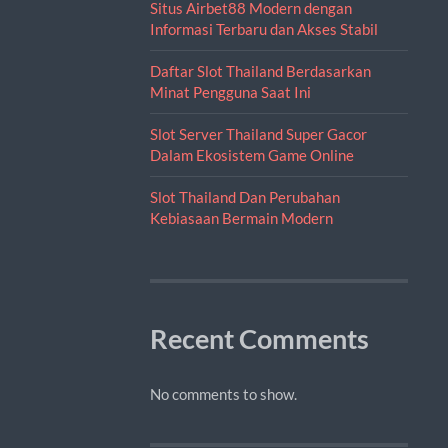
Situs Airbet88 Modern dengan
Informasi Terbaru dan Akses Stabil
Daftar Slot Thailand Berdasarkan
Minat Pengguna Saat Ini
Slot Server Thailand Super Gacor
Dalam Ekosistem Game Online
Slot Thailand Dan Perubahan
Kebiasaan Bermain Modern
Recent Comments
No comments to show.