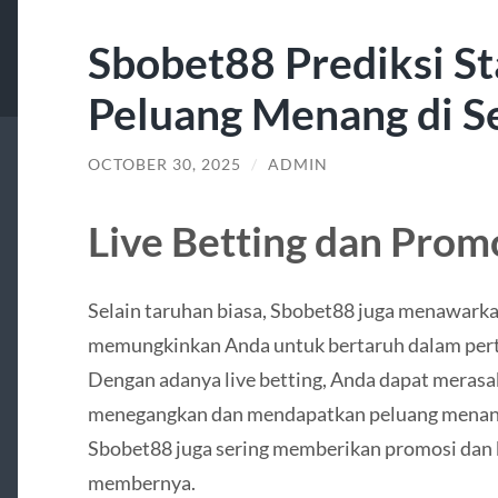
Sbobet88 Prediksi St
Peluang Menang di S
OCTOBER 30, 2025
/
ADMIN
Live Betting dan Prom
Selain taruhan biasa, Sbobet88 juga menawarkan 
memungkinkan Anda untuk bertaruh dalam pert
Dengan adanya live betting, Anda dapat merasa
menegangkan dan mendapatkan peluang menang y
Sbobet88 juga sering memberikan promosi dan 
membernya.