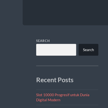
SEARCH
Search
Recent Posts
Slot 10000 Progresif untuk Dunia
Digital Modern