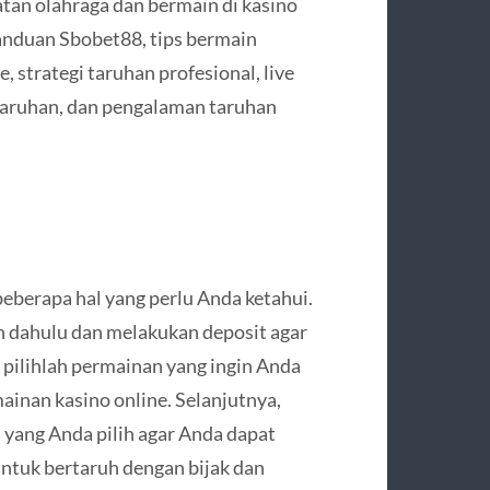
tan olahraga dan bermain di kasino
panduan Sbobet88, tips bermain
, strategi taruhan profesional, live
taruhan, dan pengalaman taruhan
eberapa hal yang perlu Anda ketahui.
h dahulu dan melakukan deposit agar
 pilihlah permainan yang ingin Anda
ainan kasino online. Selanjutnya,
 yang Anda pilih agar Anda dapat
ntuk bertaruh dengan bijak dan