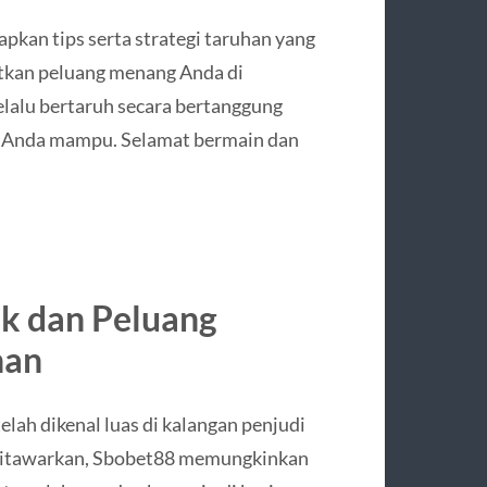
kan tips serta strategi taruhan yang
atkan peluang menang Anda di
elalu bertaruh secara bertanggung
ng Anda mampu. Selamat bermain dan
ik dan Peluang
nan
lah dikenal luas di kalangan penjudi
 ditawarkan, Sbobet88 memungkinkan