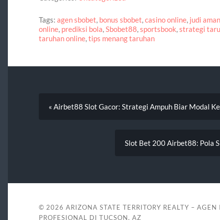
Tags:
agen sbobet
,
bonus sbobet
,
casino online
,
judi ama
online
,
prediksi bola
,
Sbobet88
,
sportsbook
,
strategi tar
taruhan online
,
tips menang taruhan
« Airbet88 Slot Gacor: Strategi Ampuh Biar Modal K
Slot Bet 200 Airbet88: Pola 
© 2026
ARIZONA STATE TERRITORY REALTY – AGEN 
PROFESIONAL DI TUCSON, AZ