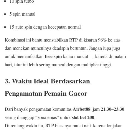
10 spin turbo
5 spin manual
15 auto spin dengan kecepatan normal
Kombinasi ini bantu menstabilkan RTP di kisaran 96% ke atas
dan menekan munculnya deadspin beruntun. Jangan lupa juga
free spin
untuk memanfaatkan
kalau muncul — karena di malam
hari, fitur ini lebih sering muncul dengan multiplier tinggi.
3. Waktu Ideal Berdasarkan
Pengamatan Pemain Gacor
Airbet88
21.30–23.30
Dari banyak pengamatan komunitas
, jam
slot bet 200
sering dianggap “zona emas” untuk
.
Di rentang waktu itu, RTP biasanya mulai naik karena lonjakan